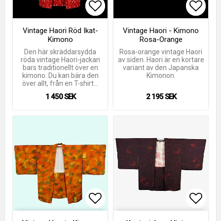
Lägg till i favoritlistan
Lägg till i favoritlistan
Lägg t
Lägg t
Vintage Haori Röd Ikat-
Vintage Haori - Kimono
Kimono
Rosa-Orange
Den här skräddarsydda
Rosa-orange vintage Haori
röda vintage Haori-jackan
av siden. Haori är en kortare
bars traditionellt över en
variant av den Japanska
kimono. Du kan bära den
Kimonon.
över allt, från en T-shirt…
1 450 SEK
2 195 SEK
Lägg till i favoritlistan
Lägg till i favoritlistan
Lägg t
Lägg t