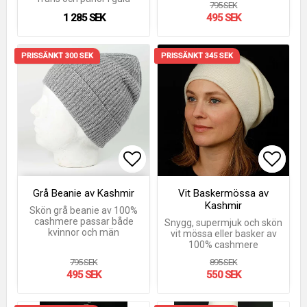
795 SEK
1 285 SEK
495 SEK
PRISSÄNKT 300 SEK
PRISSÄNKT 345 SEK
Lägg till i favoritlistan
Lägg till i favoritlistan
Lägg t
Lägg t
Grå Beanie av Kashmir
Vit Baskermössa av
Kashmir
Skön grå beanie av 100%
cashmere passar både
Snygg, supermjuk och skön
kvinnor och män
vit mössa eller basker av
100% cashmere
795 SEK
895 SEK
495 SEK
550 SEK