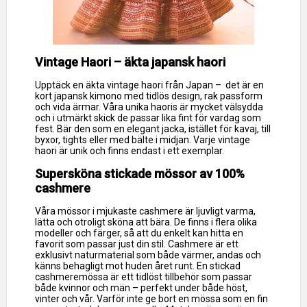
Vintage Haori – äkta japansk haori
Upptäck en äkta vintage haori från Japan – det är en
kort japansk kimono med tidlös design, rak passform
och vida ärmar. Våra unika haoris är mycket välsydda
och i utmärkt skick de passar lika fint för vardag som
fest. Bär den som en elegant jacka, istället för kavaj, till
byxor, tights eller med bälte i midjan. Varje vintage
haori är unik och finns endast i ett exemplar.
Supersköna stickade mössor av 100%
cashmere
Våra mössor i mjukaste cashmere är ljuvligt varma,
lätta och otroligt sköna att bära. De finns i flera olika
modeller och färger, så att du enkelt kan hitta en
favorit som passar just din stil. Cashmere är ett
exklusivt naturmaterial som både värmer, andas och
känns behagligt mot huden året runt. En stickad
cashmeremössa är ett tidlöst tillbehör som passar
både kvinnor och män – perfekt under både höst,
vinter och vår. Varför inte ge bort en mössa som en fin