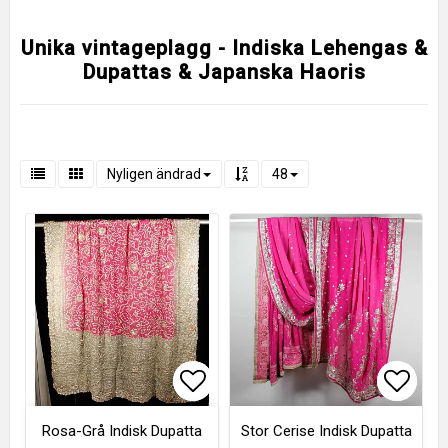
Unika vintageplagg - Indiska Lehengas &
Dupattas & Japanska Haoris
Nyligen ändrad
48
Lägg till i favoritlistan
Lägg till i favoritlistan
Lägg t
Lägg t
Rosa-Grå Indisk Dupatta
Stor Cerise Indisk Dupatta