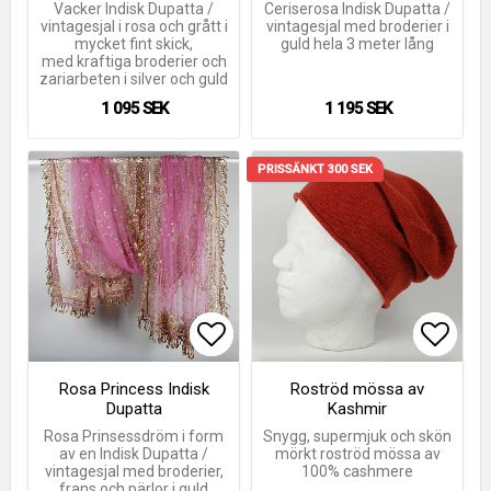
Vacker Indisk Dupatta /
Ceriserosa Indisk Dupatta /
vintagesjal i rosa och grått i
vintagesjal med broderier i
mycket fint skick,
guld hela 3 meter lång
med kraftiga broderier och
zariarbeten i silver och guld
1 095 SEK
1 195 SEK
PRISSÄNKT 300 SEK
Lägg till i favoritlistan
Lägg till i favoritlistan
Lägg t
Lägg t
Rosa Princess Indisk
Roströd mössa av
Dupatta
Kashmir
Rosa Prinsessdröm i form
Snygg, supermjuk och skön
av en Indisk Dupatta /
mörkt roströd mössa av
vintagesjal med broderier,
100% cashmere
frans och pärlor i guld