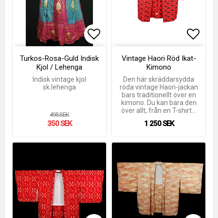
Lägg till i favoritlistan
Lägg till i favoritlistan
Lägg t
Lägg t
Turkos-Rosa-Guld Indisk
Vintage Haori Röd Ikat-
Kjol / Lehenga
Kimono
Indisk vintage kjol
Den här skräddarsydda
sk.lehenga
röda vintage Haori-jackan
bars traditionellt över en
kimono. Du kan bära den
över allt, från en T-shirt…
495 SEK
350 SEK
1 250 SEK