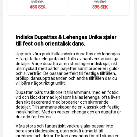
650 SEK
485 SEK
450 SEK
395 SEK
Indiska Dupattas & Lehengas Unika sjalar
till fest och orientalisk dans.
Upptäck våra praktfulla indiska dupattas och lehengas
– färgstarka, eleganta och fulla av hantverksmässiga
detaljer. Varje dupatta är en storslagen indisk sjal, rikt
utsmyckad med pärlor, paljetter samt broderier i guld-
och silvertråd. De passar perfekt till festliga tillfällen,
bröllop, dansuppträdanden och andra tillfällen där du
vill bära något riktigt unikt.
Dupattan bärs traditionellt tillsammans med en fotsid,
vid och klockformad kjol som kallas lehenga, ofta även
den rikt dekorerad med broderier och skimrande
detaljer. Tillsammans skapar de en klassisk och festlig
indisk helhet. Med en vacker lehenga och en dupatta är
du redo för festen.
Våra stora och fantastiskt vackra sjalar passar inte
bara som klädesplagg, utan också utmärkt till
inredning och dekor. De kan användas för att skapa en