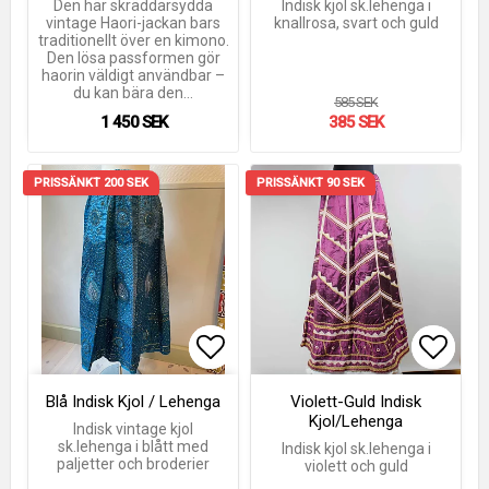
Den här skräddarsydda
Indisk kjol sk.lehenga i
vintage Haori-jackan bars
knallrosa, svart och guld
traditionellt över en kimono.
Den lösa passformen gör
haorin väldigt användbar –
du kan bära den…
585 SEK
1 450 SEK
385 SEK
PRISSÄNKT 200 SEK
PRISSÄNKT 90 SEK
Lägg till i favoritlistan
Lägg till i favoritlistan
Lägg t
Lägg t
Blå Indisk Kjol / Lehenga
Violett-Guld Indisk
Kjol/Lehenga
Indisk vintage kjol
sk.lehenga i blått med
Indisk kjol sk.lehenga i
paljetter och broderier
violett och guld