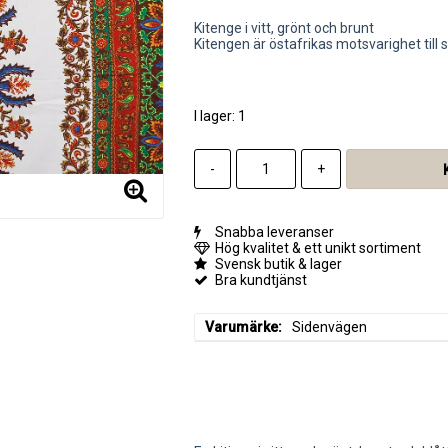
Lägg till i favoritlistan
Kitenge i vitt, grönt och brunt
Kitengen är östafrikas motsvarighet till 
I lager: 1
-
+
Snabba leveranser
Hög kvalitet & ett unikt sortiment
Svensk butik & lager
Bra kundtjänst
Varumärke
Sidenvägen