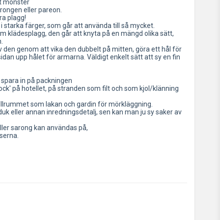
tt mönster
arongen eller pareon.
a plagg!
i starka färger, som går att använda till så mycket.
om klädesplagg, den går att knyta på en mängd olika sätt,
.
v den genom att vika den dubbelt på mitten, göra ett hål för 
an upp hålet för armarna. Väldigt enkelt sätt att sy en fin 
l spara in på packningen
' på hotellet, på stranden som filt och som kjol/klänning 
otellrummet som lakan och gardin för mörkläggning.
k eller annan inredningsdetalj, sen kan man ju sy saker av 
ller sarong kan användas på,
serna.