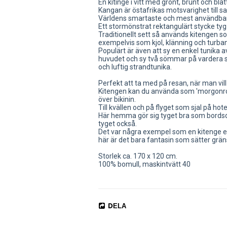
En kitinge i vitt med grönt, brunt och blå
Kangan är östafrikas motsvarighet till s
Världens smartaste och mest användbar
Ett stormönstrat rektangulärt stycke tyg 
Traditionellt sett så används kitengen s
exempelvis som kjol, klänning och turban
Populärt är även att sy en enkel tunika a
huvudet och sy två sömmar på vardera sid
och luftig strandtunika.
Perfekt att ta med på resan, när man vil
Kitengen kan du använda som 'morgonrock
över bikinin. 
Till kvällen och på flyget som sjal på h
Här hemma gör sig tyget bra som bordsdu
tyget också.
Det var några exempel som en kitenge e
här är det bara fantasin som sätter grän
Storlek ca. 170 x 120 cm. 
100% bomull, maskintvätt 40
DELA