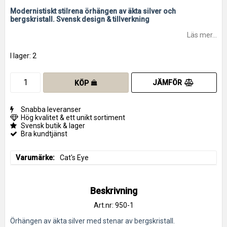
Lägg till i favoritlistan
Modernistiskt stilrena örhängen av äkta silver och
bergskristall. Svensk design & tillverkning
Läs mer...
I lager: 2
JÄMFÖR
KÖP
Snabba leveranser
Hög kvalitet & ett unikt sortiment
Svensk butik & lager
Bra kundtjänst
Varumärke
Cat's Eye
Beskrivning
Art.nr: 950-1
Örhängen av äkta silver med stenar av bergskristall.