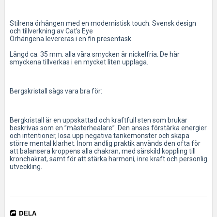
Stilrena örhängen med en modernistisk touch. Svensk design 
och tillverkning av Cat's Eye
Örhängena levereras i en fin presentask.
Längd ca. 35 mm. alla våra smycken är nickelfria. De här 
smyckena tillverkas i en mycket liten upplaga.
Bergskristall sägs vara bra för:
Bergkristall är en uppskattad och kraftfull sten som brukar 
beskrivas som en ”mästerhealare”. Den anses förstärka energier 
och intentioner, lösa upp negativa tankemönster och skapa 
större mental klarhet. Inom andlig praktik används den ofta för 
att balansera kroppens alla chakran, med särskild koppling till 
kronchakrat, samt för att stärka harmoni, inre kraft och personlig 
utveckling.
DELA